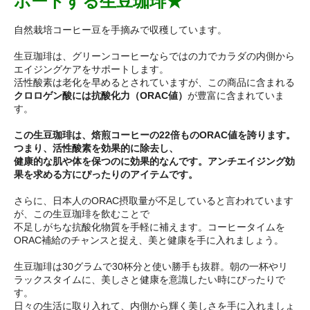
ポートする生豆珈琲★
自然栽培コーヒー豆を手摘みで収穫しています。
生豆珈琲は、グリーンコーヒーならではの力でカラダの内側から
エイジングケアをサポートします。
活性酸素は老化を早めるとされていますが、この商品に含まれる
クロロゲン酸には抗酸化力（ORAC値）
が豊富に含まれていま
す。
この生豆珈琲は、焙煎コーヒーの22倍ものORAC値を誇ります。
つまり、活性酸素を効果的に除去し、
健康的な肌や体を保つのに効果的なんです。アンチエイジング効
果を求める方にぴったりのアイテムです。
さらに、日本人のORAC摂取量が不足していると言われています
が、この生豆珈琲を飲むことで
不足しがちな抗酸化物質を手軽に補えます。コーヒータイムを
ORAC補給のチャンスと捉え、美と健康を手に入れましょう。
生豆珈琲は30グラムで30杯分と使い勝手も抜群。朝の一杯やリ
ラックスタイムに、美しさと健康を意識したい時にぴったりで
す。
日々の生活に取り入れて、内側から輝く美しさを手に入れましょ